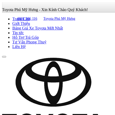
Toyota Phú Mỹ Hưng - Xin Kính Chào Quý Khách!
Trang Chủ
0901 266 116
Toyota Phú Mỹ Hưng
Giới Thiệu
Bảng Giá Xe Toyota Mới Nhất
Tin tức
Hỗ Trợ Trả Góp
Tư Vấn Phong Thuỷ
Liên Hệ