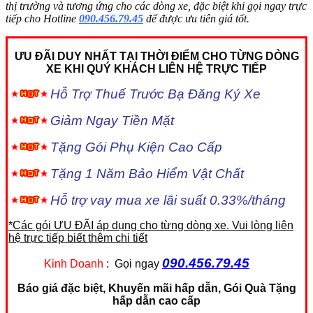
thị trường và tương ứng cho các dòng xe, đặc biệt khi gọi ngay trực
tiếp cho Hotline
090.456.79.45
để được ưu tiên giá tốt.
ƯU ĐÃI DUY NHẤT TẠI THỜI ĐIỂM CHO TỪNG DÒNG
XE KHI QUÝ KHÁCH LIÊN HỆ TRỰC TIẾP
Hỗ Trợ Thuế Trước Bạ Đăng Ký Xe
Giảm Ngay Tiền Mặt
Tặng Gói Phụ Kiện Cao Cấp
Tặng 1 Năm Bảo Hiểm Vật Chất
Hỗ trợ vay mua xe lãi suất 0.33%/tháng
*Các gói ƯU ĐÃI áp dụng cho từng dòng xe. Vui lòng liên
hệ trực tiếp biết thêm chi tiết
090.456.79.45
Kinh Doanh
: Gọi ngay
Báo giá đặc biệt, Khuyến mãi hấp dẫn, Gói Quà Tặng
hấp dẫn cao cấp