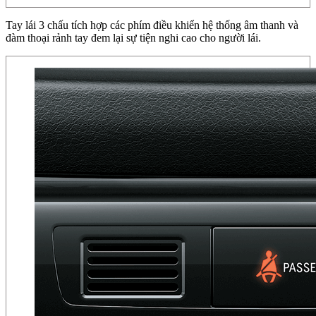
Tay lái 3 chấu tích hợp các phím điều khiển hệ thống âm thanh và
đàm thoại rảnh tay đem lại sự tiện nghi cao cho người lái.