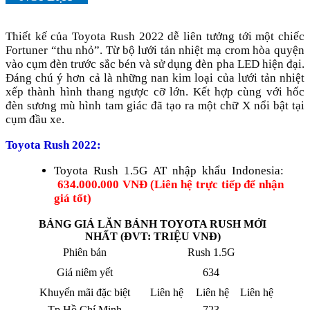
Thiết kế của Toyota Rush 2022 dễ liên tưởng tới một chiếc
Fortuner “thu nhỏ”. Từ bộ lưới tản nhiệt mạ crom hòa quyện
vào cụm đèn trước sắc bén và sử dụng đèn pha LED hiện đại.
Đáng chú ý hơn cả là những nan kim loại của lưới tản nhiệt
xếp thành hình thang ngược cỡ lớn. Kết hợp cùng với hốc
đèn sương mù hình tam giác đã tạo ra một chữ X nổi bật tại
cụm đầu xe.
Toyota Rush 2022
:
Toyota Rush 1.5G AT nhập khẩu Indonesia:
634.000.000 VNĐ (Liên hệ trực tiếp để nhận
giá tốt)
BẢNG GIÁ LĂN BÁNH TOYOTA RUSH MỚI
NHẤT (ĐVT: TRIỆU VNĐ)
Phiên bản
Rush 1.5G
Giá niêm yết
634
Khuyến mãi đặc biệt
Liên hệ
Liên hệ
Liên hệ
Tp Hồ Chí Minh
723