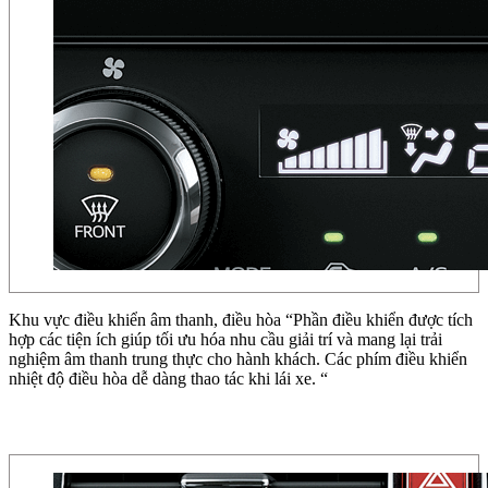
Khu vực điều khiển âm thanh, điều hòa “Phần điều khiển được tích
hợp các tiện ích giúp tối ưu hóa nhu cầu giải trí và mang lại trải
nghiệm âm thanh trung thực cho hành khách. Các phím điều khiển
nhiệt độ điều hòa dễ dàng thao tác khi lái xe. “