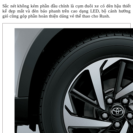
Sắc nét không kém phần đầu chính là cụm đuôi xe có đèn hậu thiết
kế đẹp mắt và đèn báo phanh trên cao dạng LED, bộ cánh hướng
gió cũng góp phần hoàn thiện dáng vẻ thể thao cho Rush.