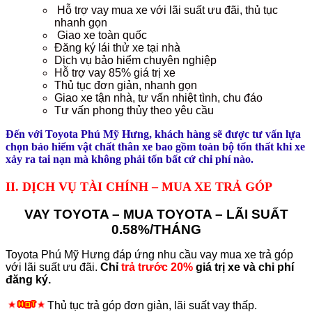
Hỗ trợ vay mua xe với lãi suất ưu đãi, thủ tục
nhanh gọn
Giao xe toàn quốc
Đăng ký lái thử xe tại nhà
Dịch vụ bảo hiểm chuyên nghiệp
Hỗ trợ vay 85% giá trị xe
Thủ tục đơn giản, nhanh gọn
Giao xe tận nhà, tư vấn nhiệt tình, chu đáo
Tư vấn phong thủy theo yêu cầu
Đến với Toyota Phú Mỹ Hưng, khách hàng sẽ được tư vấn lựa
chọn bảo hiểm vật chất thân xe bao gồm toàn bộ tổn thất khi xe
xảy ra tai nạn mà không phải tốn bất cứ chi phí nào.
II. DỊCH VỤ TÀI CHÍNH – MUA XE TRẢ GÓP
VAY TOYOTA – MUA TOYOTA – LÃI SUẤT
0.58%/THÁNG
Toyota Phú Mỹ Hưng đáp ứng nhu cầu vay mua xe trả góp
với lãi suất ưu đãi.
Chỉ
trả trước 20%
giá trị xe
và chi phí
đăng ký.
Thủ tục trả góp đơn giản, lãi suất vay thấp.