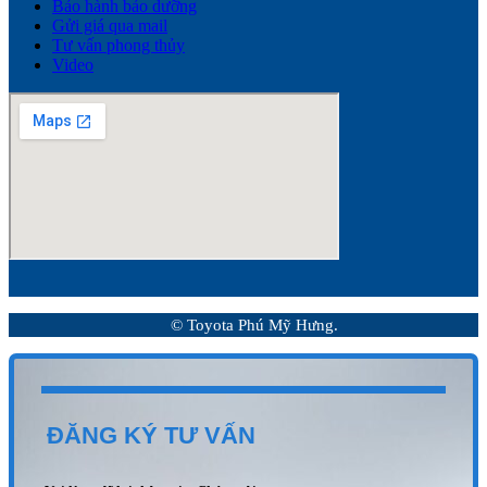
Bảo hành bảo dưỡng
Gửi giá qua mail
Tư vấn phong thủy
Video
© Toyota Phú Mỹ Hưng.
ĐĂNG KÝ TƯ VẤN