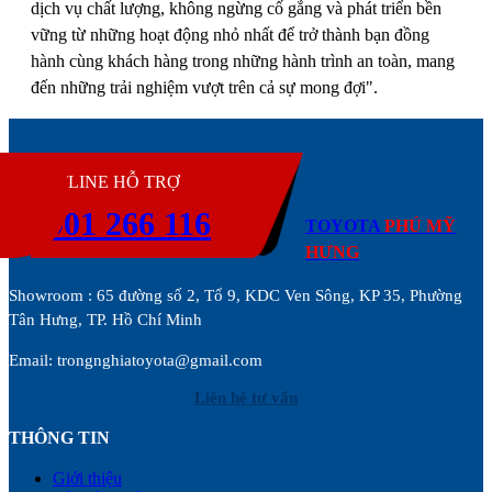
dịch vụ chất lượng, không ngừng cố gắng và phát triển bền
vững từ những hoạt động nhỏ nhất để trở thành bạn đồng
hành cùng khách hàng trong những hành trình an toàn, mang
đến những trải nghiệm vượt trên cả sự mong đợi".
H
HOTLINE HỖ TRỢ
0901 266 116
TOYOTA
PHÚ MỸ
HƯNG
Showroom : 65 đường số 2, Tổ 9, KDC Ven Sông, KP 35, Phường
Tân Hưng, TP. Hồ Chí Minh
Email: trongnghiatoyota@gmail.com
Liên hệ tư vấn
THÔNG TIN
Giới thiệu